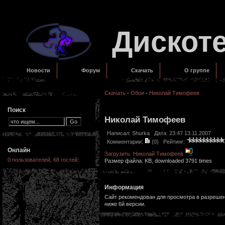
Дискот
Новости
Форум
Скачать
О группе
Скачать
-
Обои
-
Николай Тимофеев
Поиск
Николай Тимофеев
Написал:
Shurka
Дата: 23:47 13.11.2007
Комментарии:
(0)
Рейтинг:
Онлайн
Загрузить: Николай Тимофеев
0 пользователей, 68 гостей
:
Размер файла: KB, downloaded 3791 times
Информация
Сайт рекомендован для просмотра в разрешени
ниже 6й версии.