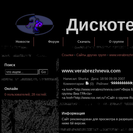
Дискот
Новости
Форум
Скачать
О группе
Ссылки
-
Сайты других групп
-
www.verabrezh
Поиск
www.verabrezhneva.com
Написал:
Shurka
Дата: 18:56 09.09.2007
Комментарии:
(0)
Рейтинг:
Онлайн
<a href="http://www.verabrezhneva.com">Вера 
группы Виа ГРА</a>
0 пользователей, 28 гостей
:
<a href="http://www.rox.net.ru">Сайт о группе R
Информация
Сайт рекомендован для просмотра в разрешени
ниже 6й версии.