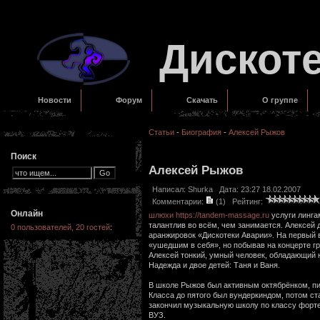
Дискот
Новости
Форум
Скачать
О группе
Статьи
-
Биография
-
Алексей Рыжов
Поиск
Алексей Рыжов
Написал:
Shurka
Дата: 23:27 18.02.2007
Комментарии:
(1)
Рейтинг:
Онлайн
шлюхи
https://tandem-massage.ru
услуги линга
талантлив во всём, чем занимается. Алексей д
0 пользователей, 20 гостей
:
аранжировок «Дискотеки Аварии». На первый 
«ушедшим в себя», но побывав на концерте г
Алексей тонкий, умный человек, обладающий
Надежда и двое детей: Таня и Ваня.
В школе Рыжов был активным октябрёнком, пи
Класса до пятого был вундеркиндом, потом ст
закончил музыкальную школу по классу форте
ВУЗ.