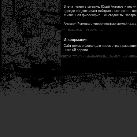
Впечатления в музыке: Юрий Антонов и песни
одежде предпочитает нейтральные цвета – се
Жизненная философия – «Сегодня ты, завтра
Алексея Рыжова с уверенностью можно назва
Информация
Сайт рекомендован для просмотра в разрешени
ниже 6й версии.