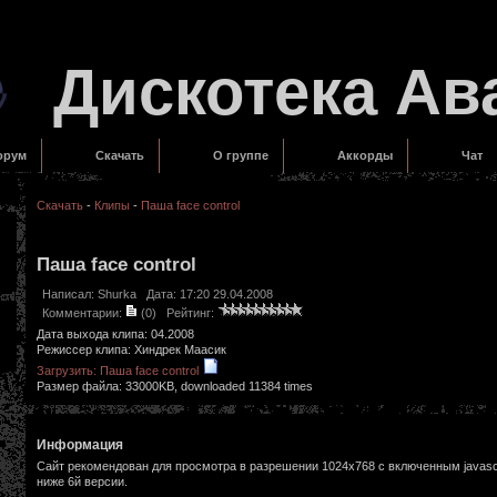
Дискотека Ав
орум
Скачать
О группе
Аккорды
Чат
Скачать
-
Клипы
-
Паша face control
Паша face control
Написал:
Shurka
Дата: 17:20 29.04.2008
Комментарии:
(0)
Рейтинг:
Дата выхода клипа: 04.2008
Режиссер клипа: Хиндрек Маасик
Загрузить: Паша face control
Размер файла: 33000KB, downloaded 11384 times
Информация
Сайт рекомендован для просмотра в разрешении 1024х768 с включенным javascr
ниже 6й версии.