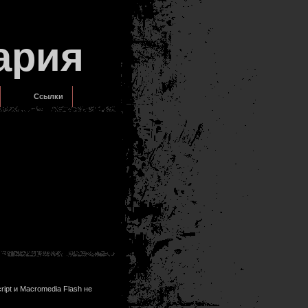
ария
Ссылки
ipt и Macromedia Flash не