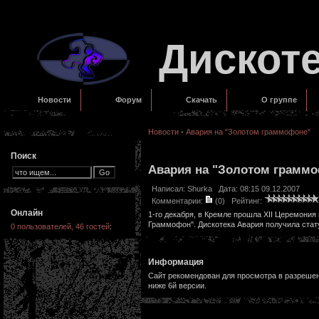
Дискот
Новости
Форум
Скачать
О группе
Новости
-
Авария на "Золотом граммофоне"
Поиск
Авария на "Золотом грамм
Написал:
Shurka
Дата: 08:15 09.12.2007
Комментарии:
(0)
Рейтинг:
Онлайн
1-го декабря, в Кремле прошла XII Церемони
Граммофон". Дискотека Авария получила стат
0 пользователей, 46 гостей
:
Информация
Сайт рекомендован для просмотра в разрешени
ниже 6й версии.