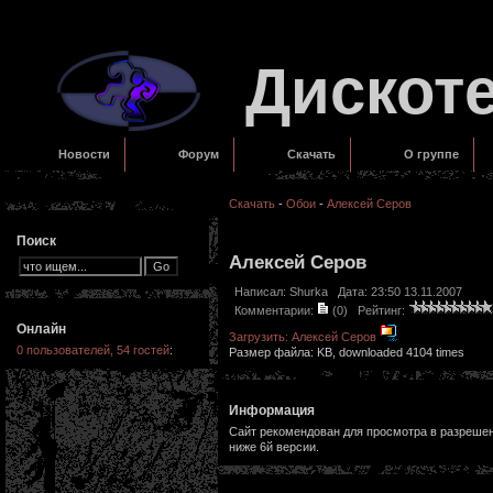
Дискот
Новости
Форум
Скачать
О группе
Скачать
-
Обои
-
Алексей Серов
Поиск
Алексей Серов
Написал:
Shurka
Дата: 23:50 13.11.2007
Комментарии:
(0)
Рейтинг:
Онлайн
Загрузить: Алексей Серов
0 пользователей, 54 гостей
:
Размер файла: KB, downloaded 4104 times
Информация
Сайт рекомендован для просмотра в разрешени
ниже 6й версии.