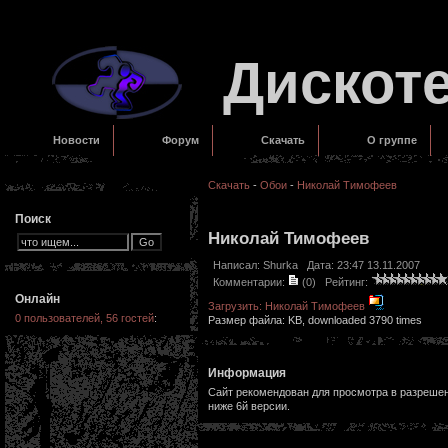
Дискот
Новости
Форум
Скачать
О группе
Скачать
-
Обои
-
Николай Тимофеев
Поиск
Николай Тимофеев
Написал:
Shurka
Дата: 23:47 13.11.2007
Комментарии:
(0)
Рейтинг:
Онлайн
Загрузить: Николай Тимофеев
0 пользователей, 56 гостей
:
Размер файла: KB, downloaded 3790 times
Информация
Сайт рекомендован для просмотра в разрешени
ниже 6й версии.