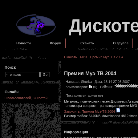
Дискот
Новости
Форум
Скачать
О группе
Скачать
-
MP3
-
Премия Муз-ТВ 2004
Поиск
Премия Муз-ТВ 2004
Написал:
Shurka
Дата: 18:14 27.03.2007
Комментарии:
(0)
Рейтинг:
Онлайн
Пока комментариев нет
0 пользователей, 37 гостей
:
Мегамикс популярных песен Дискотеки Аварии
телевизора во время трансляции премии МУЗ-
Загрузить: Премия Муз-ТВ 2004
Размер файла: 6440KB, downloaded 4812 times
Информация