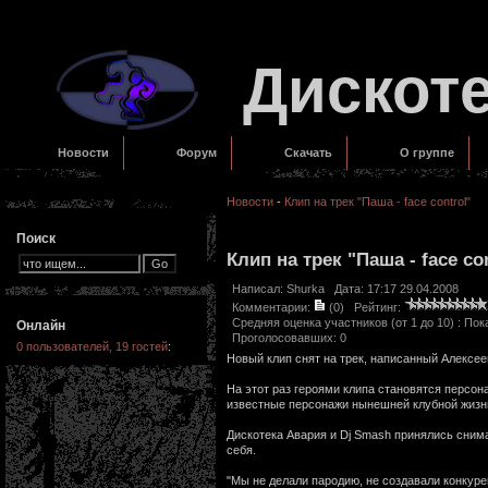
Дискот
Новости
Форум
Скачать
О группе
Новости
-
Клип на трек "Паша - face control"
Поиск
Клип на трек "Паша - face co
Написал:
Shurka
Дата: 17:17 29.04.2008
Комментарии:
(0)
Рейтинг:
Средняя оценка участников (от 1 до 10) : П
Онлайн
Проголосовавших: 0
0 пользователей, 19 гостей
:
Новый клип снят на трек, написанный Алекс
На этот раз героями клипа становятся персона
известные персонажи нынешней клубной жизн
Дискотека Авария и Dj Smash принялись снима
себя.
"Мы не делали пародию, не создавали конкур