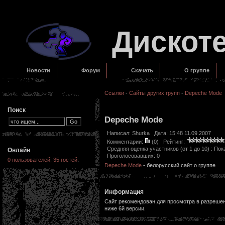
Дискот
Новости
Форум
Скачать
О группе
Ссылки
-
Сайты других групп
-
Depeche Mode
Поиск
Depeche Mode
Написал:
Shurka
Дата: 15:48 11.09.2007
Комментарии:
(0)
Рейтинг:
Средняя оценка участников (от 1 до 10) : П
Онлайн
Проголосовавших: 0
0 пользователей, 35 гостей
:
Depeche Mode
- белорусский сайт о группе
Информация
Сайт рекомендован для просмотра в разрешени
ниже 6й версии.