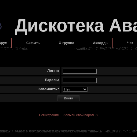
Дискотека Ав
орум
Скачать
О группе
Аккорды
Чат
Логин:
Пароль:
Запомнить?
Регистрация
Забыли свой пароль ?