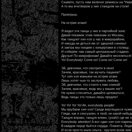
Скажите, пусть нам включат ремиксы на "Нирв
А то мы вчетвером у них станцуем на столе!
Проигрыш.
На острие атаки!
Я видел эти танцы у них в партийной зоне:
Давай покажем этим пижонам из Москвы,
Как танцуют хип-хоп у нас в микрорайоне,
И никуда ни деться им от здешней синевы!
А завтра мы поедем с концертами в столицу,
И соберём там самый центральный стадион.
Друзья! По микрофонам! Давайте веселиться!
Yo! Everybody! Come on! Come on! Come on!
Эй, девчонки, что смотрите в окно!
Зачем, красивые, так мучить пацанов?
Тут хип-хоп маньяки на острие атаки
Лишь хотят чью-то заслужить любовь.
Эй, девчонки, что стоите к нам спиной!
Зачем, красивые, ведь мы у ваших ног?
Не нужно стеснятья, давайте целоваться,
Ведь танцы это только лишь предлог!
Yo! Yo! Yo! Yo! Ah, everybody people!
Мы врубаем хип-хоп! Среди вертящихся чужих
Гляди, как я сексуален, я твой, не какой-нибу
Танцую вправо, танцую влево, (yeah!) где же т
Everybody attention! А вот один хип-хоп-парень
В каждом перце бьётся сердце. Планета. Люди 
И если просто мало опыта - крутите всем чем 