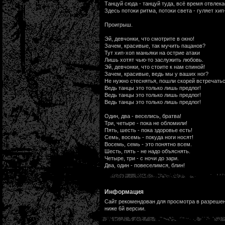
Танцуй сюда - танцуй туда, всё время отвлека
Здесь потоки ритма, потоки света - гуляет хип
Проигрыш.
Эй, девчонки, что смотрите в окно!
Зачем, красивые, так мучить пацанов?
Тут хип-хоп маньяки на острие атаки
Лишь хотят чью-то заслужить любовь.
Эй, девчонки, что стоите к нам спиной!
Зачем, красивые, ведь мы у ваших ног?
Не нужно стеснятья, пошли скорей встречатьс
Ведь танцы это только лишь предлог!
Ведь танцы это только лишь предлог!
Ведь танцы это только лишь предлог!
Один, два - веселись, братва!
Три, четыре - пока не обломили!
Пять, шесть - пока здоровье есть!
Семь, восемь - покуда ноги носят!
Восемь, семь - это понятно всем.
Шесть, пять - не надо объяснять.
Четыре, три - с ночи до зари.
Два, один - повеселимся, блин!
Информация
Сайт рекомендован для просмотра в разрешени
ниже 6й версии.