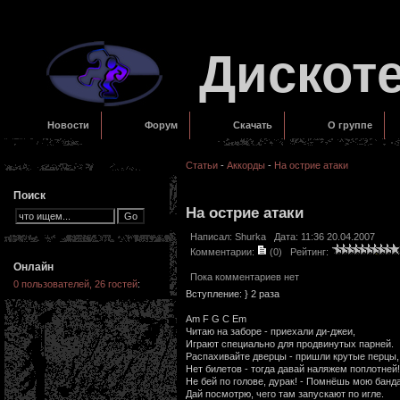
Дискот
Новости
Форум
Скачать
О группе
Статьи
-
Аккорды
-
На острие атаки
Поиск
На острие атаки
Написал:
Shurka
Дата: 11:36 20.04.2007
Комментарии:
(0)
Рейтинг:
Онлайн
Пока комментариев нет
0 пользователей, 26 гостей
:
Вступление: } 2 раза
Am F G C Em
Читаю на заборе - приехали ди-джеи,
Играют специально для продвинутых парней.
Распахивайте дверцы - пришли крутые перцы,
Нет билетов - тогда давай наляжем поплотней!
Не бей по голове, дурак! - Помнёшь мою банда
Дай посмотрю, чего там запускают по игле.