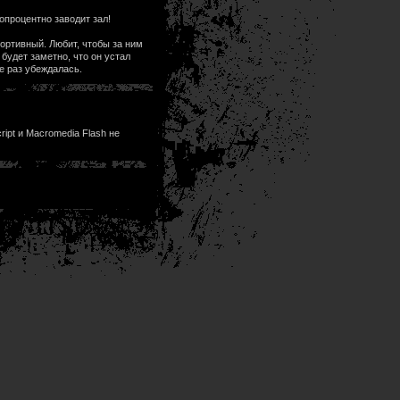
опроцентно заводит зал!
портивный. Любит, чтобы за ним
будет заметно, что он устал
е раз убеждалась.
ipt и Macromedia Flash не