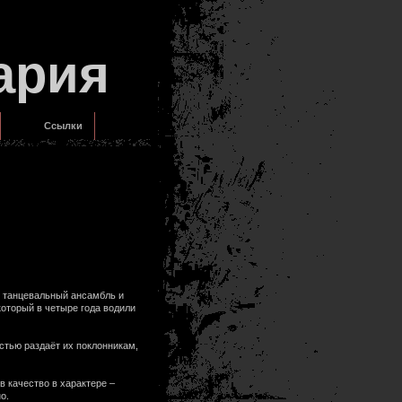
ария
Ссылки
в танцевальный ансамбль и
оторый в четыре года водили
стью раздаёт их поклонникам,
в качество в характере –
о.