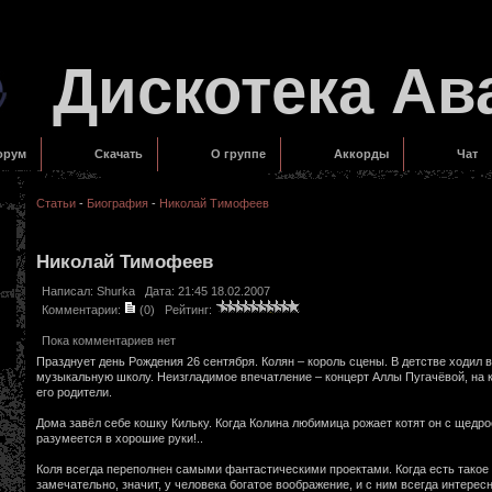
Дискотека Ав
орум
Скачать
О группе
Аккорды
Чат
Статьи
-
Биография
-
Николай Тимофеев
Николай Тимофеев
Написал:
Shurka
Дата: 21:45 18.02.2007
Комментарии:
(0)
Рейтинг:
Пока комментариев нет
Празднует день Рождения 26 сентября. Колян – король сцены. В детстве ходил 
музыкальную школу. Неизгладимое впечатление – концерт Аллы Пугачёвой, на к
его родители.
Дома завёл себе кошку Кильку. Когда Колина любимица рожает котят он с щедро
разумеется в хорошие руки!..
Коля всегда переполнен самыми фантастическими проектами. Когда есть такое 
замечательно, значит, у человека богатое воображение, и с ним всегда интересн