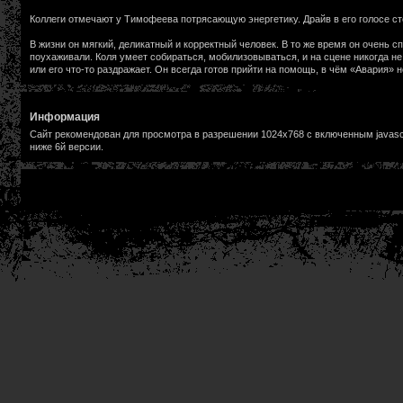
Коллеги отмечают у Тимофеева потрясающую энергетику. Драйв в его голосе ст
В жизни он мягкий, деликатный и корректный человек. В то же время он очень с
поухаживали. Коля умеет собираться, мобилизовываться, и на сцене никогда не 
или его что-то раздражает. Он всегда готов прийти на помощь, в чём «Авария» н
Информация
Сайт рекомендован для просмотра в разрешении 1024х768 с включенным javascr
ниже 6й версии.