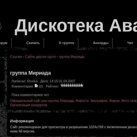
Дискотека Ав
орум
Скачать
О группе
Аккорды
Чат
Ссылки
-
Сайты других групп
-
группа Мириада
группа Мириада
Написал:
Shurka
Дата: 14:15 01.04.2007
Комментарии:
(0)
Рейтинг:
Пока комментариев нет
Официальный сайт рок-группы Мириада. Новости. биография. Форум. Фото гале
Организация концертов.
Информация
Сайт рекомендован для просмотра в разрешении 1024х768 с включенным javascr
ниже 6й версии.