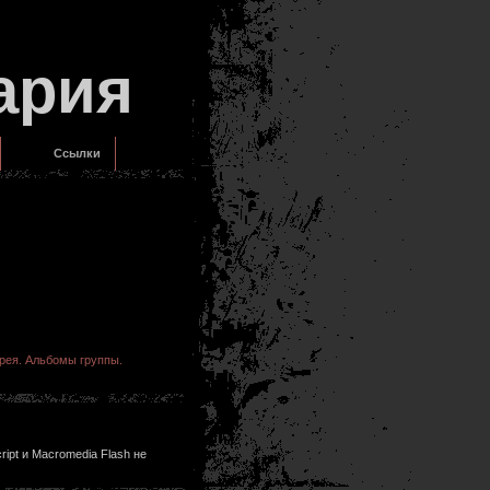
ария
Ссылки
рея. Альбомы группы.
ipt и Macromedia Flash не