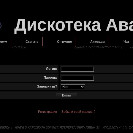
Дискотека Ав
орум
Скачать
О группе
Аккорды
Чат
Логин:
Пароль:
Запомнить?
Регистрация
Забыли свой пароль ?