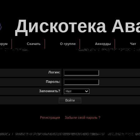
Дискотека Ав
орум
Скачать
О группе
Аккорды
Чат
Логин:
Пароль:
Запомнить?
Регистрация
Забыли свой пароль ?